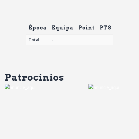
Época
Equipa
Point
PTS
AST
R
Total
-
Patrocínios