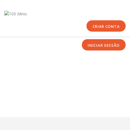
Início
Sobre Nós
Equipas
CRIAR CONTA
Eventos
INICIAR SESSÃO
Notícias
Área Técnica
Tutoriais
Contactos