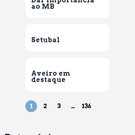
ao MB
Setubal
Aveiro em
destaque
1
2
3
…
136