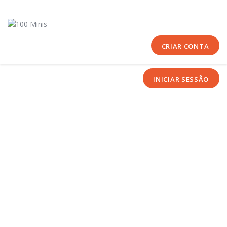
Início
Sobre Nós
Equipas
CRIAR CONTA
Eventos
INICIAR SESSÃO
Notícias
Área Técnica
Tutoriais
Contactos