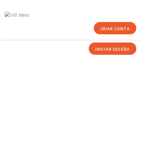
Início
Sobre Nós
Equipas
CRIAR CONTA
Eventos
INICIAR SESSÃO
Notícias
Área Técnica
Tutoriais
Contactos