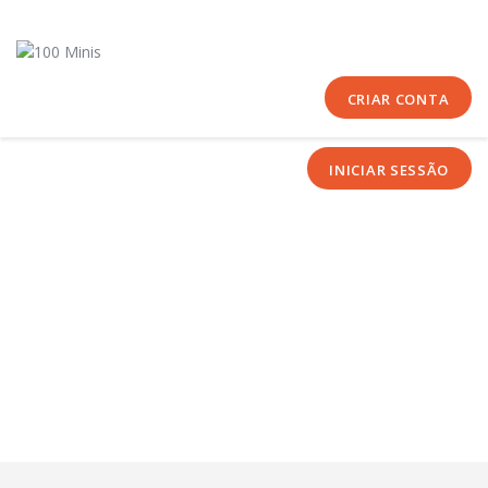
Início
Sobre Nós
Equipas
CRIAR CONTA
Eventos
INICIAR SESSÃO
Notícias
Área Técnica
Tutoriais
Contactos