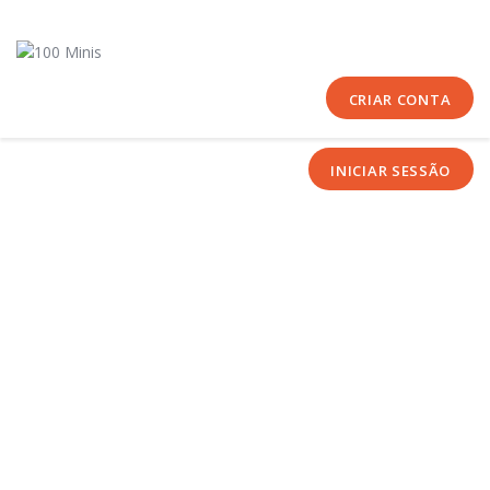
Início
Sobre Nós
Equipas
CRIAR CONTA
Eventos
INICIAR SESSÃO
Notícias
Área Técnica
Tutoriais
Contactos