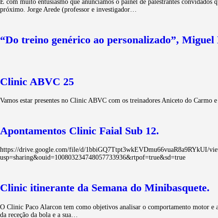
É com muito entusiasmo que anunciamos o painel de palestrantes convidado
próximo. Jorge Arede (professor e investigador…
“Do treino genérico ao personalizado”, Miguel
Clinic ABVC 25
Vamos estar presentes no Clinic ABVC com os treinadores Aniceto do Carmo e
Apontamentos Clinic Faial Sub 12.
https://drive.google.com/file/d/1bbiGQ7Ttpt3wkEVDmu66vuaR8a9RYkUI/v
usp=sharing&ouid=100803234748057733936&rtpof=true&sd=true
Clinic itinerante da Semana do Minibasquete.
O Clinic Paco Alarcon tem como objetivos analisar o comportamento motor e a v
da receção da bola e a sua…