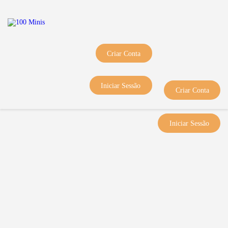
Início
Sobre Nós
Equipas
Criar Conta
Eventos
Notícias
Iniciar Sessão
Criar Conta
Área Técnica
Tutoriais
Iniciar Sessão
Contactos