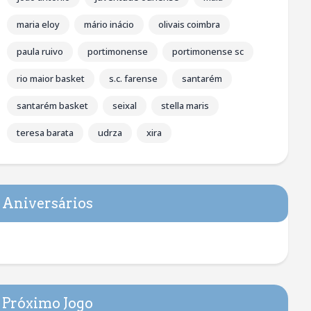
maria eloy
mário inácio
olivais coimbra
paula ruivo
portimonense
portimonense sc
rio maior basket
s.c. farense
santarém
santarém basket
seixal
stella maris
teresa barata
udrza
xira
Aniversários
Próximo Jogo