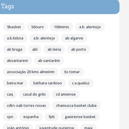
Tags
5basket
5douro
100minis
a.b. alentejo
a.b.lisboa
a:b: alentejo
ab algarve
ab braga
abl
ab leiria
ab porto
absantarem
ab santarém
associação 20 kms almeirim
bc tomar
beira mar
bárbara cardoso
c.a.queluz
caq
casal do grilo
cd amiense
cdtn-oab torres novas
chamusca basket clube
cpn
espanha
fpb
gaeirense basket
joão antónio
juventude ouriense
maia