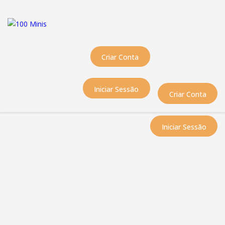
Início
Sobre Nós
Equipas
Criar Conta
Eventos
Notícias
Iniciar Sessão
Área Técnica
Criar Conta
Tutoriais
Contactos
Iniciar Sessão