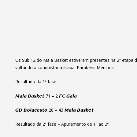
Os Sub 12 do Maia Basket estiveram presentes na 2ª etapa do
voltando a conquistar a etapa. Parabéns Meninos.
Resultado da 1ª fase
𝙈𝙖𝙞𝙖 𝘽𝙖𝙨𝙠𝙚𝙩 71 – 2 𝙁𝘾 𝙂𝙖𝙞𝙖
𝙂𝘿 𝘽𝙤𝙡𝙖𝙘𝙚𝙨𝙩𝙤 28 – 43 𝙈𝙖𝙞𝙖 𝘽𝙖𝙨𝙠𝙚𝙩
Resultado da 2ª fase – Apuramento de 1º ao 3º