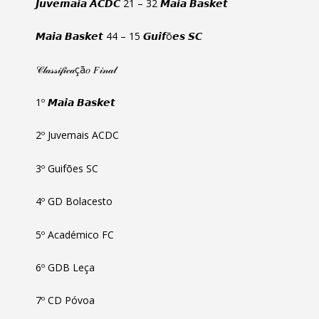
𝙅𝙪𝙫𝙚𝙢𝙖𝙞𝙖 𝘼𝘾𝘿𝘾 21 – 32 𝙈𝙖𝙞𝙖 𝘽𝙖𝙨𝙠𝙚𝙩
𝙈𝙖𝙞𝙖 𝘽𝙖𝙨𝙠𝙚𝙩 44 – 15 𝙂𝙪𝙞𝙛õ𝙚𝙨 𝙎𝘾
𝒞𝓁𝒶𝓈𝓈𝒾𝒻𝒾𝒸𝒶çã𝑜 𝐹𝒾𝓃𝒶𝓁
1º 𝙈𝙖𝙞𝙖 𝘽𝙖𝙨𝙠𝙚𝙩
2º Juvemais ACDC
3º Guifões SC
4º GD Bolacesto
5º Académico FC
6º GDB Leça
7º CD Póvoa