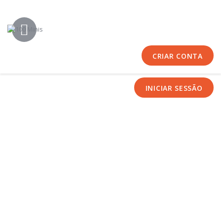
Início
Sobre Nós
Equipas
CRIAR CONTA
Eventos
Notícias
INICIAR SESSÃO
Área Técnica
Tutoriais
Contactos