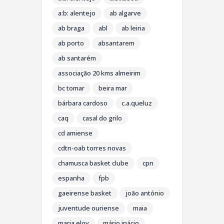
a:b: alentejo
ab algarve
ab braga
abl
ab leiria
ab porto
absantarem
ab santarém
associação 20 kms almeirim
bc tomar
beira mar
bárbara cardoso
c.a.queluz
caq
casal do grilo
cd amiense
cdtn-oab torres novas
chamusca basket clube
cpn
espanha
fpb
gaeirense basket
joão antónio
juventude ouriense
maia
maria eloy
mário inácio