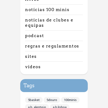
notícias 100 minis
notícias de clubes e
equipas
podcast
regras e regulamentos
sites
vídeos
Tags
5basket
5douro
100minis
a.b. alentejo
a.b.lisboa