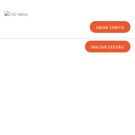
Início
Sobre Nós
Equipas
CRIAR CONTA
Eventos
INICIAR SESSÃO
Notícias
Área Técnica
Tutoriais
Contactos