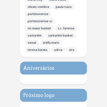
olivais coimbra
paula ruivo
portimonense
portimonense sc
rio maior basket
s.c. farense
santarém
santarém basket
seixal
stella maris
teresa barata
udrza
xira
Aniversários
Próximo Jogo