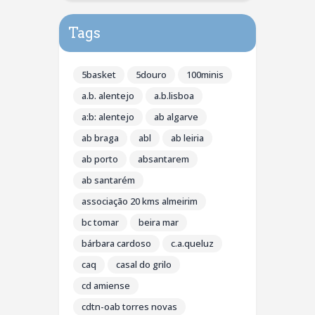
Tags
5basket
5douro
100minis
a.b. alentejo
a.b.lisboa
a:b: alentejo
ab algarve
ab braga
abl
ab leiria
ab porto
absantarem
ab santarém
associação 20 kms almeirim
bc tomar
beira mar
bárbara cardoso
c.a.queluz
caq
casal do grilo
cd amiense
cdtn-oab torres novas