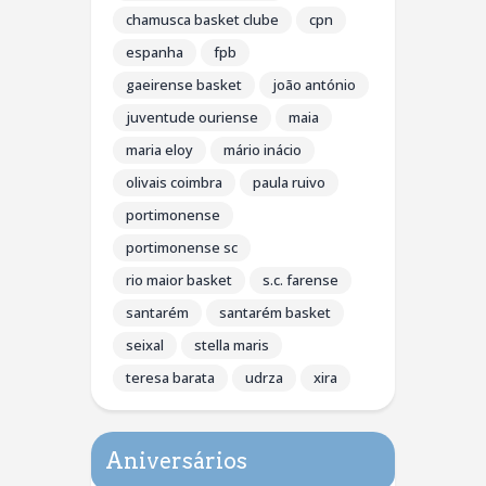
chamusca basket clube
cpn
espanha
fpb
gaeirense basket
joão antónio
juventude ouriense
maia
maria eloy
mário inácio
olivais coimbra
paula ruivo
portimonense
portimonense sc
rio maior basket
s.c. farense
santarém
santarém basket
seixal
stella maris
teresa barata
udrza
xira
Aniversários