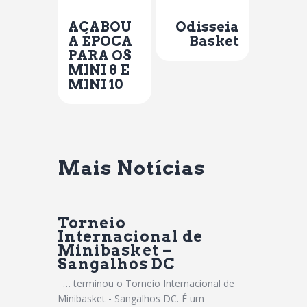
Previous Post
Next Post
ACABOU
Odisseia
A ÉPOCA
Basket
PARA OS
MINI 8 E
MINI 10
Mais Notícias
Torneio
Internacional de
Minibasket –
Sangalhos DC
… terminou o Torneio Internacional de
Minibasket - Sangalhos DC. É um