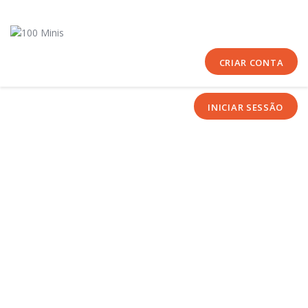
Início
Sobre Nós
Equipas
CRIAR CONTA
Eventos
INICIAR SESSÃO
Notícias
Área Técnica
Tutoriais
Contactos