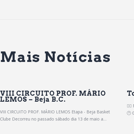
Mais Notícias
VIII CIRCUITO PROF. MÁRIO
T
LEMOS – Beja B.C.
⛹🏻
VIII CIRCUITO PROF. MÁRIO LEMOS Etapa - Beja Basket
🕐 
Clube Decorreu no passado sábado dia 13 de maio a…