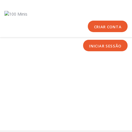
Início
Sobre Nós
Equipas
CRIAR CONTA
Eventos
INICIAR SESSÃO
Notícias
Área Técnica
Tutoriais
Contactos