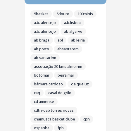
5basket
5douro
100minis
a.b. alentejo
a.b.lisboa
a:b: alentejo
ab algarve
ab braga
abl
ab leiria
ab porto
absantarem
ab santarém
associação 20 kms almeirim
bc tomar
beira mar
bárbara cardoso
c.a.queluz
caq
casal do grilo
cd amiense
cdtn-oab torres novas
chamusca basket clube
cpn
espanha
fpb