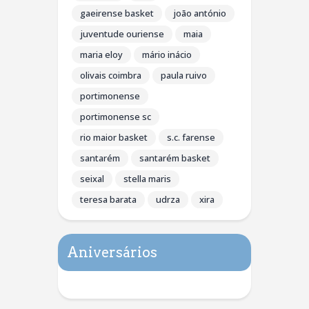
gaeirense basket
joão antónio
juventude ouriense
maia
maria eloy
mário inácio
olivais coimbra
paula ruivo
portimonense
portimonense sc
rio maior basket
s.c. farense
santarém
santarém basket
seixal
stella maris
teresa barata
udrza
xira
Aniversários