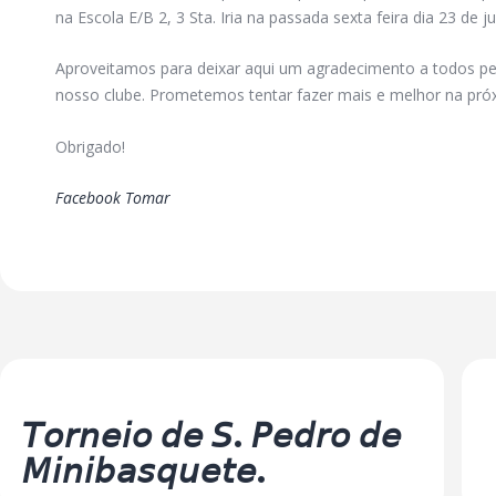
na Escola E/B 2, 3 Sta. Iria na passada sexta feira dia 23 de j
Aproveitamos para deixar aqui um agradecimento a todos p
nosso clube. Prometemos tentar fazer mais e melhor na pró
Obrigado!
Facebook Tomar
Previous Post
𝘛𝘰𝘳𝘯𝘦𝘪𝘰 𝘥𝘦 𝘚. 𝘗𝘦𝘥𝘳𝘰 𝘥𝘦
𝘔𝘪𝘯𝘪𝘣𝘢𝘴𝘲𝘶𝘦𝘵𝘦.