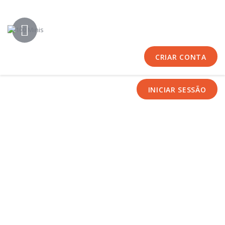
Início
Sobre Nós
Equipas
CRIAR CONTA
Eventos
Notícias
INICIAR SESSÃO
Área Técnica
Tutoriais
Contactos