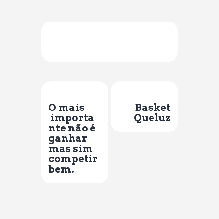
Previous Post
Next Post
O mais
Basket
importa
Queluz
nte não é
ganhar
mas sim
competir
bem.