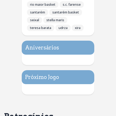
rio maior basket
s.c. farense
santarém
santarém basket
seixal
stella maris
teresa barata
udrza
xira
Aniversários
Próximo Jogo