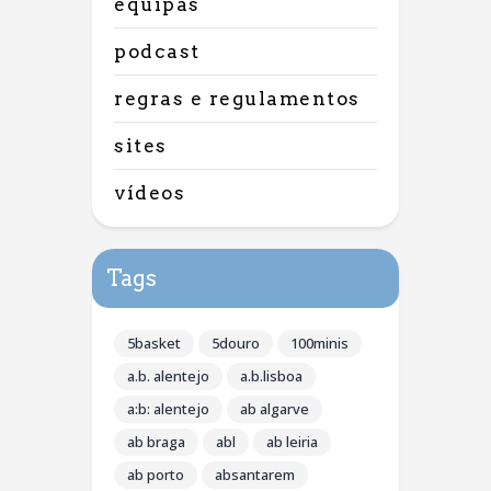
equipas
podcast
regras e regulamentos
sites
vídeos
Tags
5basket
5douro
100minis
a.b. alentejo
a.b.lisboa
a:b: alentejo
ab algarve
ab braga
abl
ab leiria
ab porto
absantarem