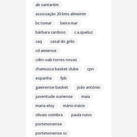
ab santarém
associação 20 kms almeirim
bc tomar
beira mar
bárbara cardoso
c.a.queluz
caq
casal do grilo
cd amiense
cdtn-oab torres novas
chamusca basket clube
cpn
espanha
fpb
gaeirense basket
joão antónio
juventude ouriense
maia
maria eloy
mário inácio
olivais coimbra
paula ruivo
portimonense
portimonense sc