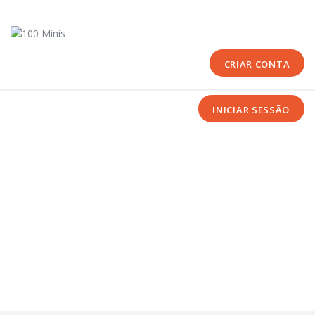
Início
Sobre Nós
Equipas
CRIAR CONTA
Eventos
INICIAR SESSÃO
Notícias
Área Técnica
Tutoriais
Contactos