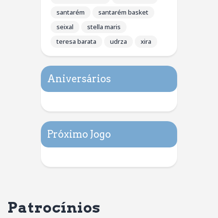
santarém
santarém basket
seixal
stella maris
teresa barata
udrza
xira
Aniversários
Próximo Jogo
Patrocínios