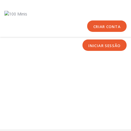
Início
Sobre Nós
Equipas
CRIAR CONTA
Eventos
INICIAR SESSÃO
Notícias
Área Técnica
Tutoriais
Contactos