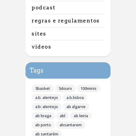
podcast
regras e regulamentos
sites
vídeos
Tags
5basket
5douro
100minis
a.b. alentejo
a.b.lisboa
a:b: alentejo
ab algarve
ab braga
abl
ab leiria
ab porto
absantarem
ab santarém