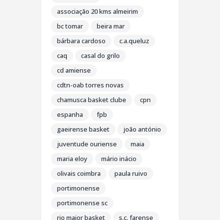
associação 20 kms almeirim
bc tomar
beira mar
bárbara cardoso
c.a.queluz
caq
casal do grilo
cd amiense
cdtn-oab torres novas
chamusca basket clube
cpn
espanha
fpb
gaeirense basket
joão antónio
juventude ouriense
maia
maria eloy
mário inácio
olivais coimbra
paula ruivo
portimonense
portimonense sc
rio maior basket
s.c. farense