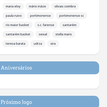
maria eloy
mário inácio
olivais coimbra
paula ruivo
portimonense
portimonense sc
rio maior basket
s.c. farense
santarém
santarém basket
seixal
stella maris
teresa barata
udrza
xira
Aniversários
Próximo Jogo