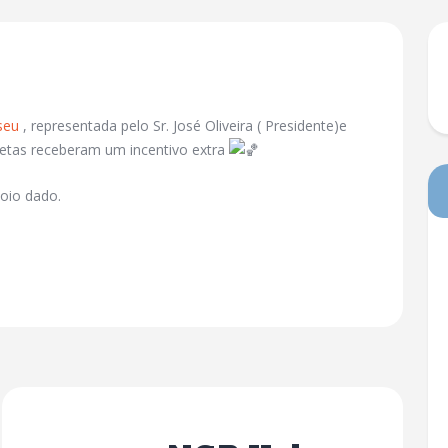
seu
, representada pelo Sr. José Oliveira ( Presidente)e
letas receberam um incentivo extra
oio dado.
Next Post