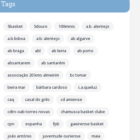
Tags
5basket
5douro
100minis
a.b. alentejo
a.b.lisboa
a:b: alentejo
ab algarve
ab braga
abl
ab leiria
ab porto
absantarem
ab santarém
associação 20 kms almeirim
bc tomar
beira mar
bárbara cardoso
c.a.queluz
caq
casal do grilo
cd amiense
cdtn-oab torres novas
chamusca basket clube
cpn
espanha
fpb
gaeirense basket
joão antónio
juventude ouriense
maia