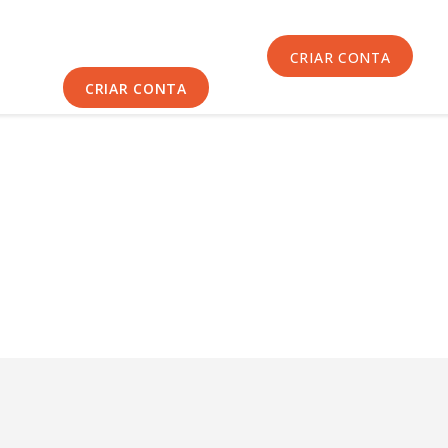
Início
Sobre Nós
CRIAR CONTA
Equipas
CRIAR CONTA
Eventos
Notícias
Área Técnica
Tutoriais
Contactos