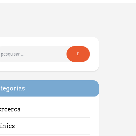
tegorias
crcerca
linics