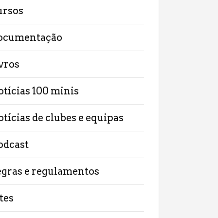
ursos
ocumentação
ivros
otícias 100 minis
otícias de clubes e equipas
odcast
egras e regulamentos
tes