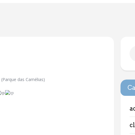
 (Parque das Camélias)
Ca
a
c