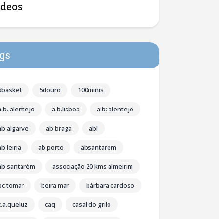
ídeos
gs
5basket
5douro
100minis
a.b. alentejo
a.b.lisboa
a:b: alentejo
ab algarve
ab braga
abl
ab leiria
ab porto
absantarem
ab santarém
associação 20 kms almeirim
bc tomar
beira mar
bárbara cardoso
c.a.queluz
caq
casal do grilo