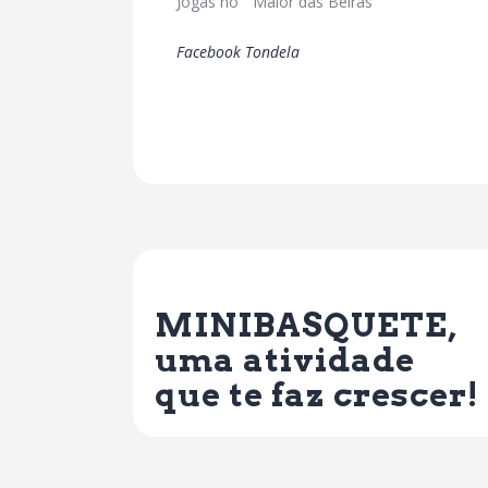
Jogas no ” Maior das Beiras”
Facebook Tondela
Previous Post
MINIBASQUETE,
uma atividade
que te faz crescer!