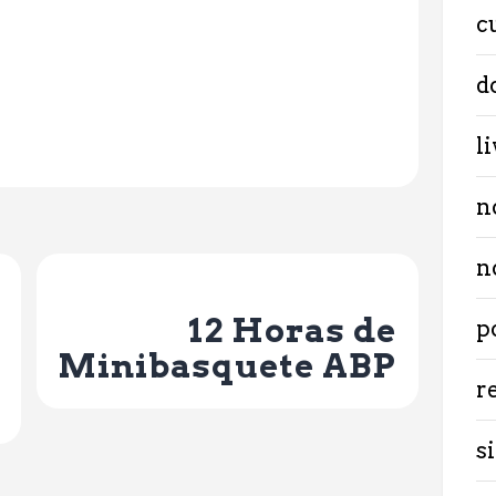
c
d
l
n
n
Next Post
12 Horas de
p
Minibasquete ABP
r
si