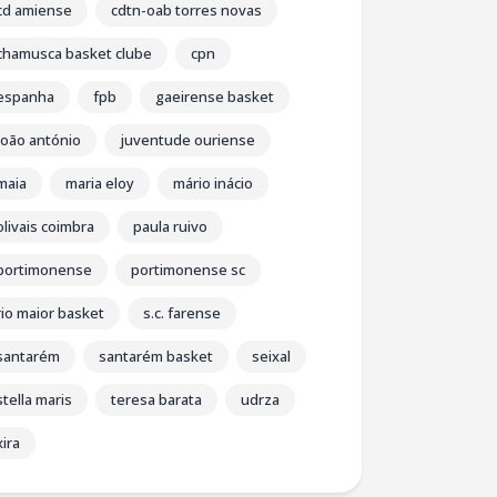
cd amiense
cdtn-oab torres novas
chamusca basket clube
cpn
espanha
fpb
gaeirense basket
joão antónio
juventude ouriense
maia
maria eloy
mário inácio
olivais coimbra
paula ruivo
portimonense
portimonense sc
rio maior basket
s.c. farense
santarém
santarém basket
seixal
stella maris
teresa barata
udrza
xira