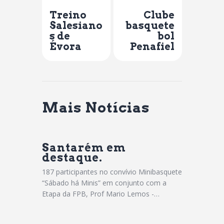
Previous Post
Next Post
Treino
Clube
Salesiano
basquete
s de
bol
Évora
Penafiel
Mais Notícias
Santarém em
destaque.
187 participantes no convívio Minibasquete
“Sábado há Minis” em conjunto com a
Etapa da FPB, Prof Mario Lemos -…