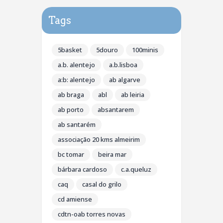
Tags
5basket
5douro
100minis
a.b. alentejo
a.b.lisboa
a:b: alentejo
ab algarve
ab braga
abl
ab leiria
ab porto
absantarem
ab santarém
associação 20 kms almeirim
bc tomar
beira mar
bárbara cardoso
c.a.queluz
caq
casal do grilo
cd amiense
cdtn-oab torres novas