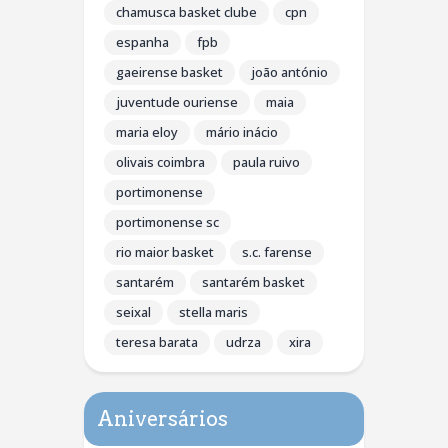
chamusca basket clube
cpn
espanha
fpb
gaeirense basket
joão antónio
juventude ouriense
maia
maria eloy
mário inácio
olivais coimbra
paula ruivo
portimonense
portimonense sc
rio maior basket
s.c. farense
santarém
santarém basket
seixal
stella maris
teresa barata
udrza
xira
Aniversários