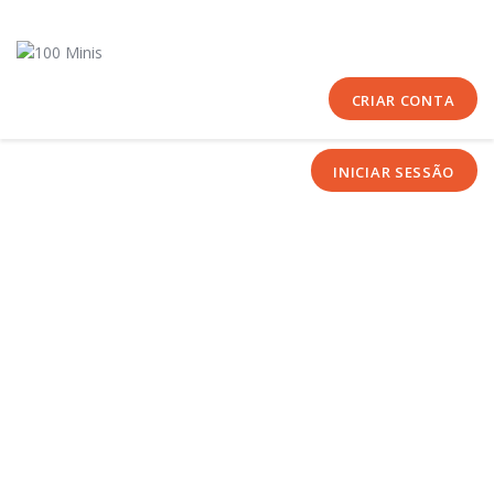
Início
Sobre Nós
Equipas
CRIAR CONTA
Eventos
INICIAR SESSÃO
Notícias
Área Técnica
Tutoriais
Contactos