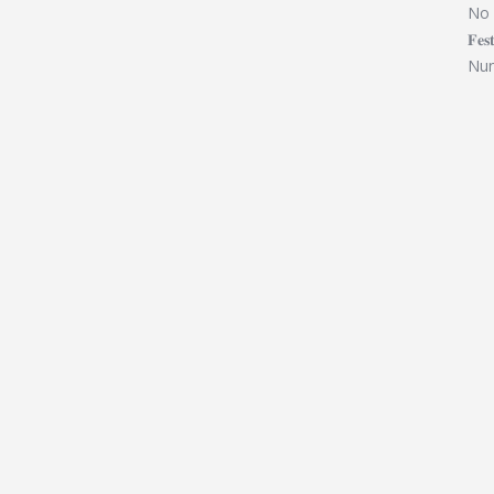
No 
𝐅𝐞
Nu