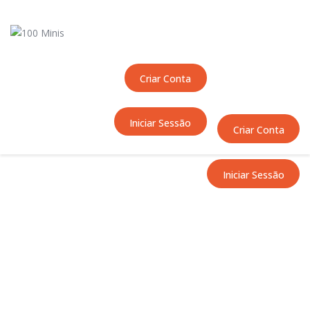
Início
Sobre Nós
Equipas
Criar Conta
Eventos
Notícias
Iniciar Sessão
Área Técnica
Criar Conta
Tutoriais
Contactos
Iniciar Sessão