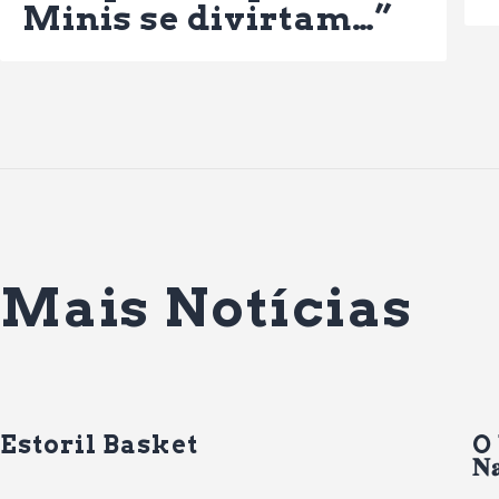
Minis se divirtam…”
Mais Notícias
Estoril Basket
O 
𝐍𝐚