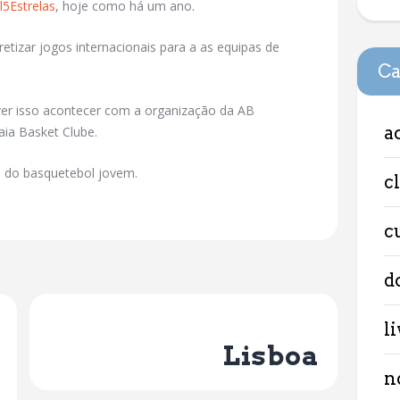
5Estrelas
, hoje como há um ano.
etizar jogos internacionais para a as equipas de
Ca
ver isso acontecer com a organização da AB
a
ia Basket Clube.
 do basquetebol jovem.
c
c
d
Next Post
l
Lisboa
n