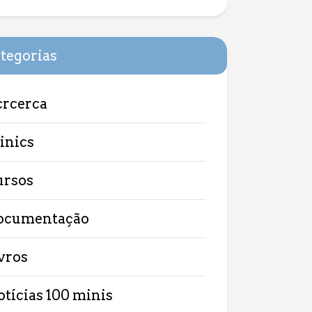
tegorias
crcerca
linics
ursos
ocumentação
ivros
otícias 100 minis