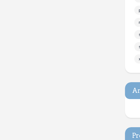
An
Pr