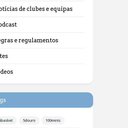
otícias de clubes e equipas
odcast
egras e regulamentos
tes
ídeos
gs
5basket
5douro
100minis