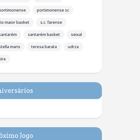
portimonense
portimonense sc
rio maior basket
s.c. farense
santarém
santarém basket
seixal
stella maris
teresa barata
udrza
xira
iversários
óximo Jogo