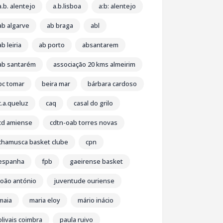
a.b. alentejo
a.b.lisboa
a:b: alentejo
ab algarve
ab braga
abl
ab leiria
ab porto
absantarem
ab santarém
associação 20 kms almeirim
bc tomar
beira mar
bárbara cardoso
c.a.queluz
caq
casal do grilo
cd amiense
cdtn-oab torres novas
chamusca basket clube
cpn
espanha
fpb
gaeirense basket
joão antónio
juventude ouriense
maia
maria eloy
mário inácio
olivais coimbra
paula ruivo