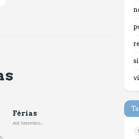
n
p
r
si
as
v
Ta
Férias
Até Setembro...
s,