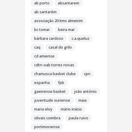
ab porto
absantarem
ab santarém
associação 20 kms almeirim
bc tomar
beira mar
bárbara cardoso
c.a.queluz
caq
casal do grilo
cd amiense
cdtn-oab torres novas
chamusca basket clube
cpn
espanha
fpb
gaeirense basket
joão antónio
juventude ouriense
maia
maria eloy
mário inácio
olivais coimbra
paula ruivo
portimonense