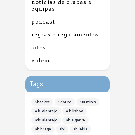
notícias de clubes e
equipas
podcast
regras e regulamentos
sites
vídeos
Tags
5basket
5douro
100minis
a.b. alentejo
a.b.lisboa
a:b: alentejo
ab algarve
ab braga
abl
ab leiria