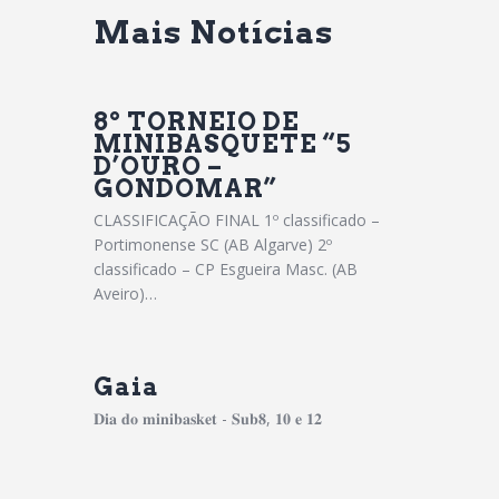
Mais Notícias
8º TORNEIO DE
MINIBASQUETE “5
D’OURO –
GONDOMAR”
CLASSIFICAÇÃO FINAL 1º classificado –
Portimonense SC (AB Algarve) 2º
classificado – CP Esgueira Masc. (AB
Aveiro)…
Gaia
𝐃𝐢𝐚 𝐝𝐨 𝐦𝐢𝐧𝐢𝐛𝐚𝐬𝐤𝐞𝐭 - 𝐒𝐮𝐛𝟖, 𝟏𝟎 𝐞 𝟏𝟐