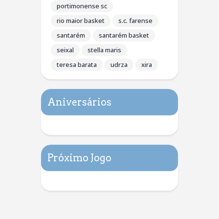
portimonense sc
rio maior basket
s.c. farense
santarém
santarém basket
seixal
stella maris
teresa barata
udrza
xira
Aniversários
Próximo Jogo