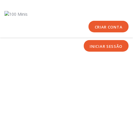
Início
Sobre Nós
Equipas
CRIAR CONTA
Eventos
INICIAR SESSÃO
Notícias
Área Técnica
Tutoriais
Contactos