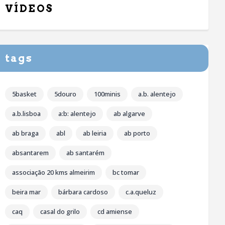
VÍDEOS
tags
5basket
5douro
100minis
a.b. alentejo
a.b.lisboa
a:b: alentejo
ab algarve
ab braga
abl
ab leiria
ab porto
absantarem
ab santarém
associação 20 kms almeirim
bc tomar
beira mar
bárbara cardoso
c.a.queluz
caq
casal do grilo
cd amiense