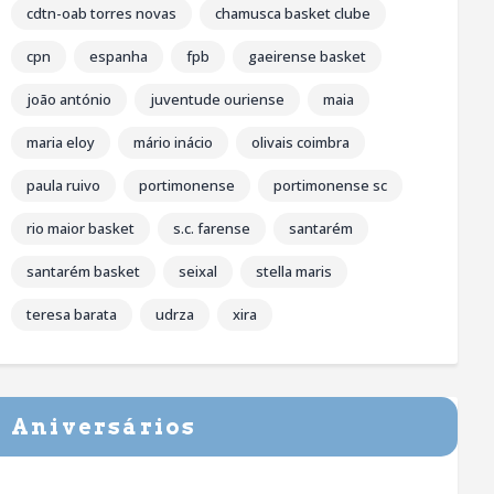
cdtn-oab torres novas
chamusca basket clube
cpn
espanha
fpb
gaeirense basket
joão antónio
juventude ouriense
maia
maria eloy
mário inácio
olivais coimbra
paula ruivo
portimonense
portimonense sc
rio maior basket
s.c. farense
santarém
santarém basket
seixal
stella maris
teresa barata
udrza
xira
Aniversários