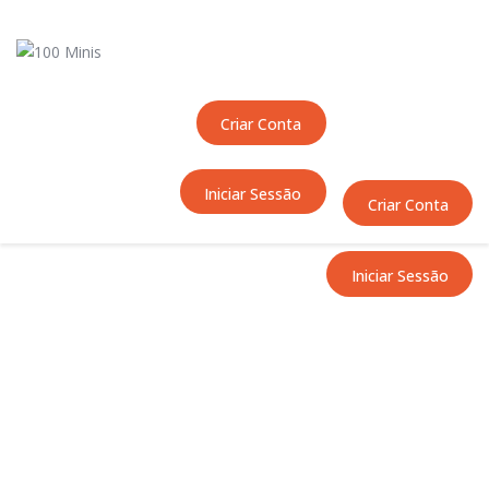
Início
Sobre Nós
Equipas
Criar Conta
Eventos
Notícias
Iniciar Sessão
Área Técnica
Criar Conta
Tutoriais
Contactos
Iniciar Sessão