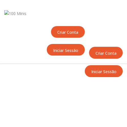
Início
Sobre Nós
Equipas
Criar Conta
Eventos
Notícias
Iniciar Sessão
Área Técnica
Criar Conta
Tutoriais
Contactos
Iniciar Sessão