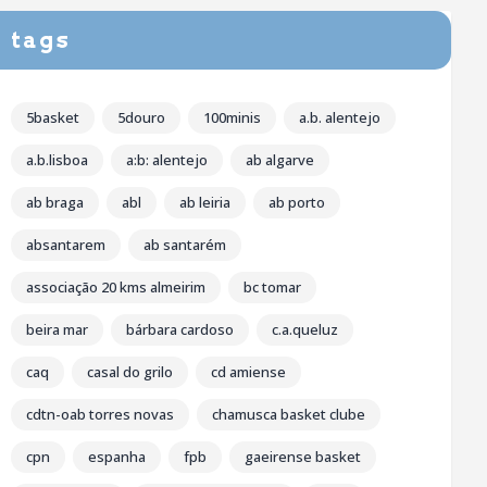
tags
5basket
5douro
100minis
a.b. alentejo
a.b.lisboa
a:b: alentejo
ab algarve
ab braga
abl
ab leiria
ab porto
absantarem
ab santarém
associação 20 kms almeirim
bc tomar
beira mar
bárbara cardoso
c.a.queluz
caq
casal do grilo
cd amiense
cdtn-oab torres novas
chamusca basket clube
cpn
espanha
fpb
gaeirense basket