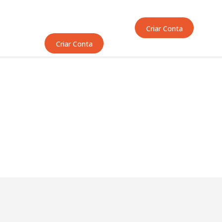
Início
Sobre Nós
Criar Conta
Equipas
Criar Conta
Eventos
Notícias
Área Técnica
Tutoriais
Contactos