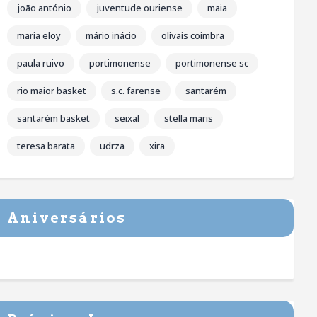
joão antónio
juventude ouriense
maia
maria eloy
mário inácio
olivais coimbra
paula ruivo
portimonense
portimonense sc
rio maior basket
s.c. farense
santarém
santarém basket
seixal
stella maris
teresa barata
udrza
xira
Aniversários