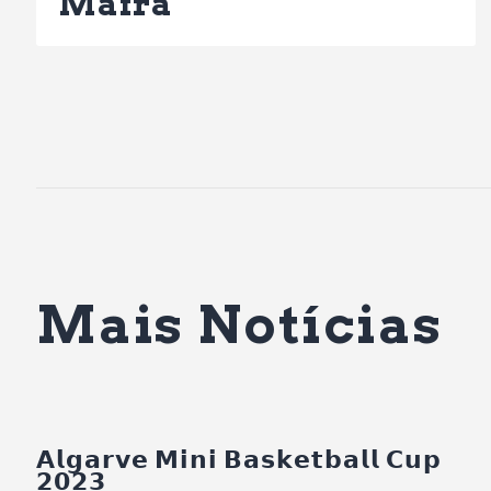
Mafra
Mais Notícias
𝗔𝗹𝗴𝗮𝗿𝘃𝗲 𝗠𝗶𝗻𝗶 𝗕𝗮𝘀𝗸𝗲𝘁𝗯𝗮𝗹𝗹 𝗖𝘂𝗽
𝟮𝟬𝟮𝟯