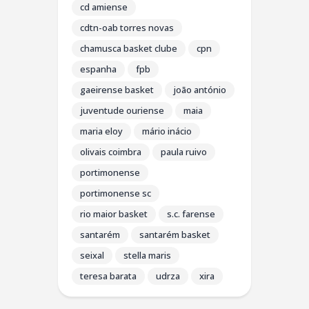
cd amiense
cdtn-oab torres novas
chamusca basket clube
cpn
espanha
fpb
gaeirense basket
joão antónio
juventude ouriense
maia
maria eloy
mário inácio
olivais coimbra
paula ruivo
portimonense
portimonense sc
rio maior basket
s.c. farense
santarém
santarém basket
seixal
stella maris
teresa barata
udrza
xira