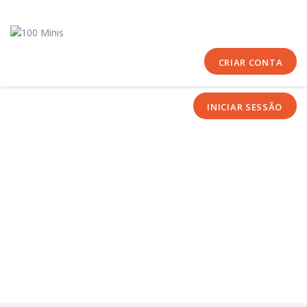
Início
Sobre Nós
Equipas
CRIAR CONTA
Eventos
INICIAR SESSÃO
Notícias
Área Técnica
Tutoriais
Contactos