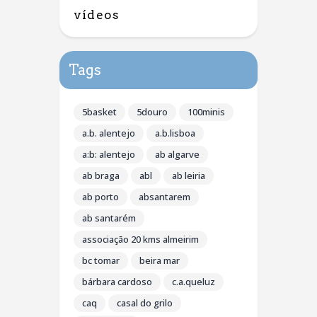
vídeos
Tags
5basket
5douro
100minis
a.b. alentejo
a.b.lisboa
a:b: alentejo
ab algarve
ab braga
abl
ab leiria
ab porto
absantarem
ab santarém
associação 20 kms almeirim
bc tomar
beira mar
bárbara cardoso
c.a.queluz
caq
casal do grilo