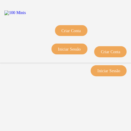
Início
Sobre Nós
Equipas
Criar Conta
Eventos
Notícias
Iniciar Sessão
Criar Conta
Área Técnica
Tutoriais
Iniciar Sessão
Contactos