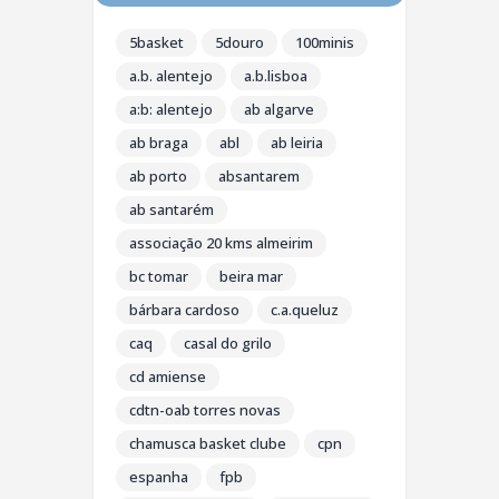
5basket
5douro
100minis
a.b. alentejo
a.b.lisboa
a:b: alentejo
ab algarve
ab braga
abl
ab leiria
ab porto
absantarem
ab santarém
associação 20 kms almeirim
bc tomar
beira mar
bárbara cardoso
c.a.queluz
caq
casal do grilo
cd amiense
cdtn-oab torres novas
chamusca basket clube
cpn
espanha
fpb