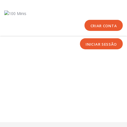
Início
Sobre Nós
Equipas
CRIAR CONTA
Eventos
INICIAR SESSÃO
Notícias
Área Técnica
Tutoriais
Contactos