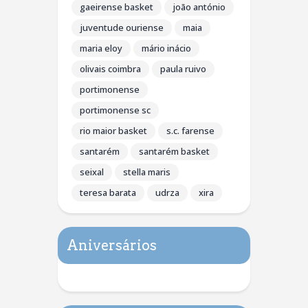
gaeirense basket
joão antónio
juventude ouriense
maia
maria eloy
mário inácio
olivais coimbra
paula ruivo
portimonense
portimonense sc
rio maior basket
s.c. farense
santarém
santarém basket
seixal
stella maris
teresa barata
udrza
xira
Aniversários