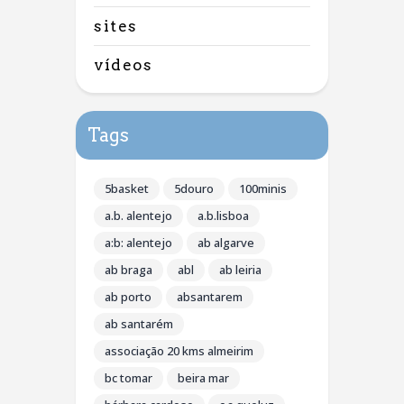
sites
vídeos
Tags
5basket
5douro
100minis
a.b. alentejo
a.b.lisboa
a:b: alentejo
ab algarve
ab braga
abl
ab leiria
ab porto
absantarem
ab santarém
associação 20 kms almeirim
bc tomar
beira mar