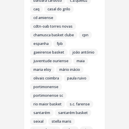
bárbara cardoso
c.a.queluz
caq
casal do grilo
cd amiense
cdtn-oab torres novas
chamusca basket clube
cpn
espanha
fpb
gaeirense basket
joão antónio
juventude ouriense
maia
maria eloy
mário inácio
olivais coimbra
paula ruivo
portimonense
portimonense sc
rio maior basket
s.c. farense
santarém
santarém basket
seixal
stella maris