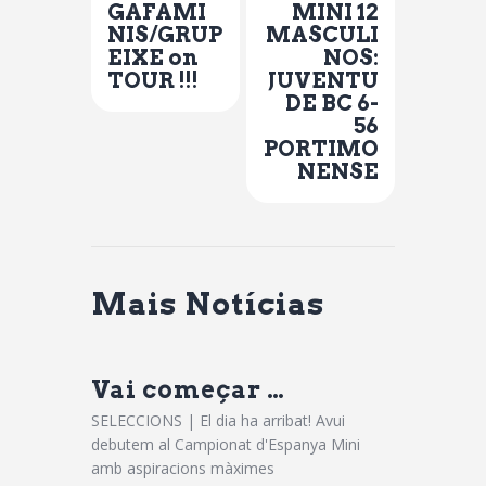
GAFAMI
MINI 12
NIS/GRUP
MASCULI
EIXE on
NOS:
TOUR !!!
JUVENTU
DE BC 6-
56
PORTIMO
NENSE
Mais Notícias
Vai começar …
SELECCIONS | El dia ha arribat! Avui
debutem al Campionat d'Espanya Mini
amb aspiracions màximes