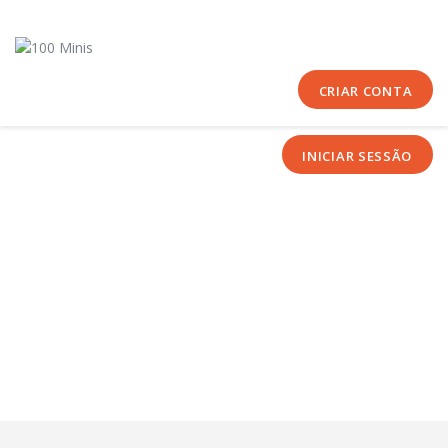
Início
Sobre Nós
Equipas
CRIAR CONTA
Eventos
INICIAR SESSÃO
Notícias
Área Técnica
Tutoriais
Contactos