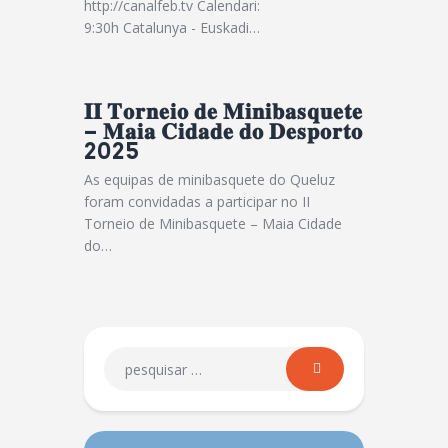
http://canalfeb.tv Calendari:
9:30h Catalunya - Euskadi…
𝐈𝐈 𝐓𝐨𝐫𝐧𝐞𝐢𝐨 𝐝𝐞 𝐌𝐢𝐧𝐢𝐛𝐚𝐬𝐪𝐮𝐞𝐭𝐞
– 𝐌𝐚𝐢𝐚 𝐂𝐢𝐝𝐚𝐝𝐞 𝐝𝐨 𝐃𝐞𝐬𝐩𝐨𝐫𝐭𝐨
2025
As equipas de minibasquete do Queluz
foram convidadas a participar no II
Torneio de Minibasquete – Maia Cidade
do…