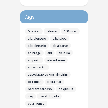
Tags
5basket
5douro
100minis
a.b. alentejo
a.b.lisboa
a:b: alentejo
ab algarve
ab braga
abl
ab leiria
ab porto
absantarem
ab santarém
associação 20 kms almeirim
bc tomar
beira mar
bárbara cardoso
c.a.queluz
caq
casal do grilo
cd amiense