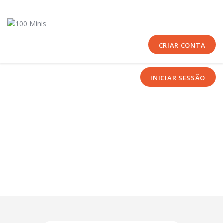
Início
Sobre Nós
Equipas
CRIAR CONTA
Eventos
INICIAR SESSÃO
Notícias
Área Técnica
Tutoriais
Contactos