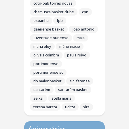
cdtn-oab torres novas
chamusca basket clube
cpn
espanha
fpb
gaeirense basket
joão antónio
juventude ouriense
maia
maria eloy
mário inácio
olivais coimbra
paula ruivo
portimonense
portimonense sc
rio maior basket
s.c. farense
santarém
santarém basket
seixal
stella maris
teresa barata
udrza
xira
Aniversários