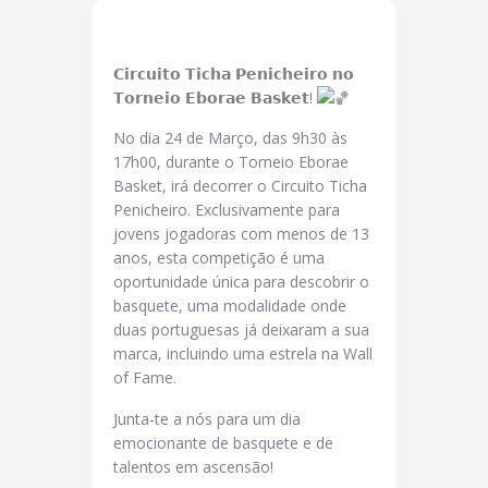
𝗖𝗶𝗿𝗰𝘂𝗶𝘁𝗼 𝗧𝗶𝗰𝗵𝗮 𝗣𝗲𝗻𝗶𝗰𝗵𝗲𝗶𝗿𝗼 𝗻𝗼
𝗧𝗼𝗿𝗻𝗲𝗶𝗼 𝗘𝗯𝗼𝗿𝗮𝗲 𝗕𝗮𝘀𝗸𝗲𝘁!
No dia 24 de Março, das 9h30 às
17h00, durante o Torneio Eborae
Basket, irá decorrer o Circuito Ticha
Penicheiro. Exclusivamente para
jovens jogadoras com menos de 13
anos, esta competição é uma
oportunidade única para descobrir o
basquete, uma modalidade onde
duas portuguesas já deixaram a sua
marca, incluindo uma estrela na Wall
of Fame.
Junta-te a nós para um dia
emocionante
de basquete e de
talentos em ascensão!