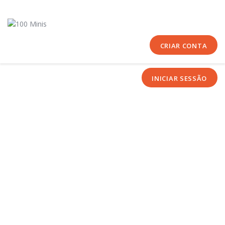
Início
Sobre Nós
Equipas
CRIAR CONTA
Eventos
INICIAR SESSÃO
Notícias
Área Técnica
Tutoriais
Contactos