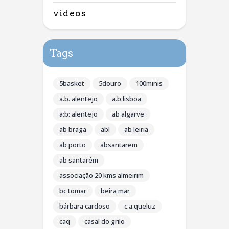
vídeos
Tags
5basket
5douro
100minis
a.b. alentejo
a.b.lisboa
a:b: alentejo
ab algarve
ab braga
abl
ab leiria
ab porto
absantarem
ab santarém
associação 20 kms almeirim
bc tomar
beira mar
bárbara cardoso
c.a.queluz
caq
casal do grilo