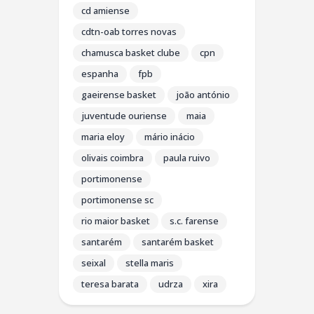
cd amiense
cdtn-oab torres novas
chamusca basket clube
cpn
espanha
fpb
gaeirense basket
joão antónio
juventude ouriense
maia
maria eloy
mário inácio
olivais coimbra
paula ruivo
portimonense
portimonense sc
rio maior basket
s.c. farense
santarém
santarém basket
seixal
stella maris
teresa barata
udrza
xira