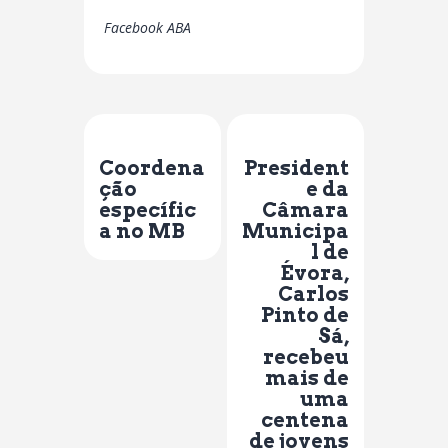
Facebook ABA
Previous Post
Next Post
Coordena
President
ção
e da
específic
Câmara
a no MB
Municipa
l de
Évora,
Carlos
Pinto de
Sá,
recebeu
mais de
uma
centena
de jovens