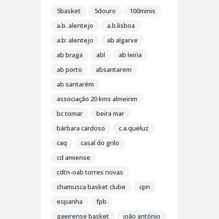
5basket
5douro
100minis
a.b. alentejo
a.b.lisboa
a:b: alentejo
ab algarve
ab braga
abl
ab leiria
ab porto
absantarem
ab santarém
associação 20 kms almeirim
bc tomar
beira mar
bárbara cardoso
c.a.queluz
caq
casal do grilo
cd amiense
cdtn-oab torres novas
chamusca basket clube
cpn
espanha
fpb
gaeirense basket
joão antónio