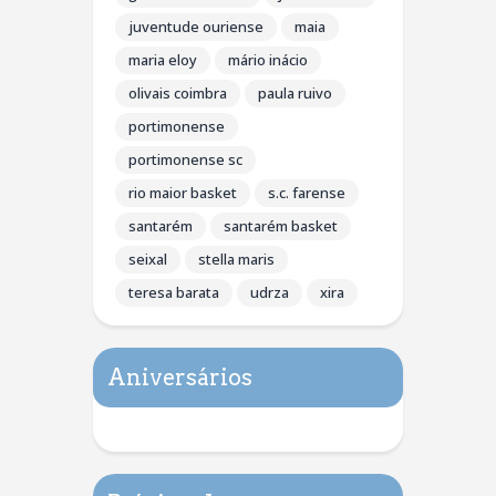
juventude ouriense
maia
maria eloy
mário inácio
olivais coimbra
paula ruivo
portimonense
portimonense sc
rio maior basket
s.c. farense
santarém
santarém basket
seixal
stella maris
teresa barata
udrza
xira
Aniversários