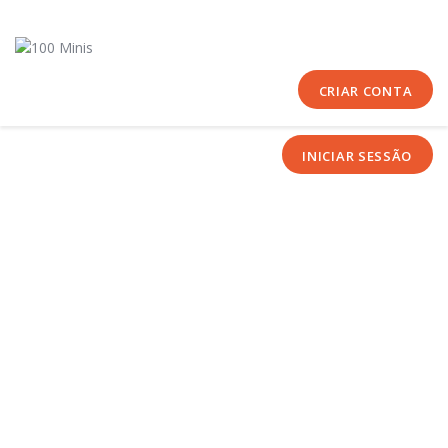
Início
Sobre Nós
Equipas
CRIAR CONTA
Eventos
INICIAR SESSÃO
Notícias
Área Técnica
Tutoriais
Contactos