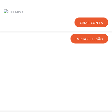
Início
Sobre Nós
Equipas
CRIAR CONTA
Eventos
INICIAR SESSÃO
Notícias
Área Técnica
Tutoriais
Contactos