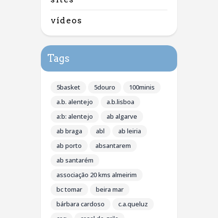
vídeos
Tags
5basket
5douro
100minis
a.b. alentejo
a.b.lisboa
a:b: alentejo
ab algarve
ab braga
abl
ab leiria
ab porto
absantarem
ab santarém
associação 20 kms almeirim
bc tomar
beira mar
bárbara cardoso
c.a.queluz