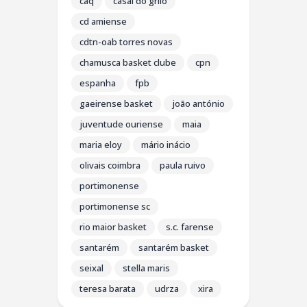
caq
casal do grilo
cd amiense
cdtn-oab torres novas
chamusca basket clube
cpn
espanha
fpb
gaeirense basket
joão antónio
juventude ouriense
maia
maria eloy
mário inácio
olivais coimbra
paula ruivo
portimonense
portimonense sc
rio maior basket
s.c. farense
santarém
santarém basket
seixal
stella maris
teresa barata
udrza
xira