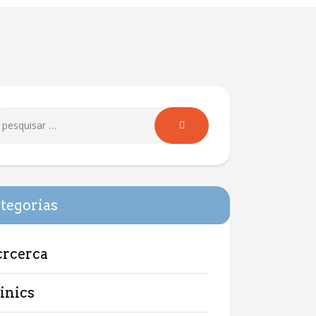
tegorias
crcerca
linics