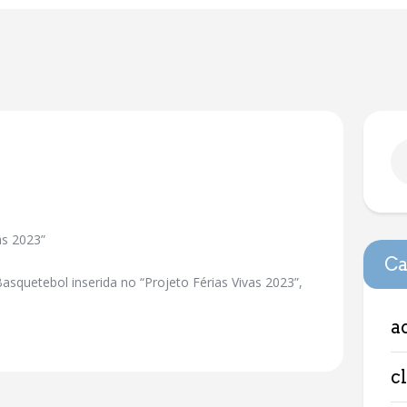
as 2023”
Ca
asquetebol inserida no “Projeto Férias Vivas 2023”,
a
c