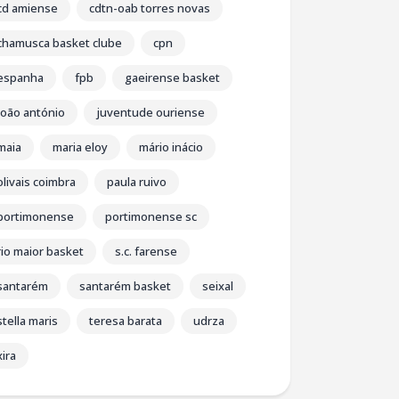
cd amiense
cdtn-oab torres novas
chamusca basket clube
cpn
espanha
fpb
gaeirense basket
joão antónio
juventude ouriense
maia
maria eloy
mário inácio
olivais coimbra
paula ruivo
portimonense
portimonense sc
rio maior basket
s.c. farense
santarém
santarém basket
seixal
stella maris
teresa barata
udrza
xira