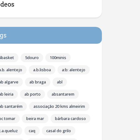
ídeos
gs
5basket
5douro
100minis
a.b. alentejo
a.b.lisboa
a:b: alentejo
ab algarve
ab braga
abl
ab leiria
ab porto
absantarem
ab santarém
associação 20 kms almeirim
bc tomar
beira mar
bárbara cardoso
c.a.queluz
caq
casal do grilo