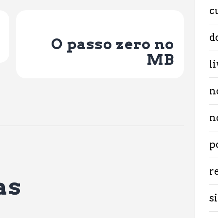
c
Next Post
d
O passo zero no
MB
l
n
n
p
r
as
si