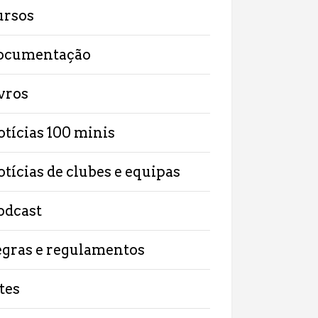
ursos
ocumentação
ivros
otícias 100 minis
otícias de clubes e equipas
odcast
egras e regulamentos
tes