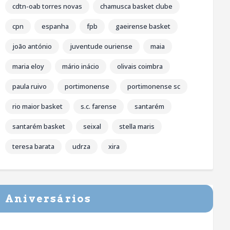
cdtn-oab torres novas
chamusca basket clube
cpn
espanha
fpb
gaeirense basket
joão antónio
juventude ouriense
maia
maria eloy
mário inácio
olivais coimbra
paula ruivo
portimonense
portimonense sc
rio maior basket
s.c. farense
santarém
santarém basket
seixal
stella maris
teresa barata
udrza
xira
Aniversários