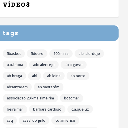
VÍDEOS
tags
5basket
5douro
100minis
a.b. alentejo
a.b.lisboa
a:b: alentejo
ab algarve
ab braga
abl
ab leiria
ab porto
absantarem
ab santarém
associação 20 kms almeirim
bc tomar
beira mar
bárbara cardoso
c.a.queluz
caq
casal do grilo
cd amiense