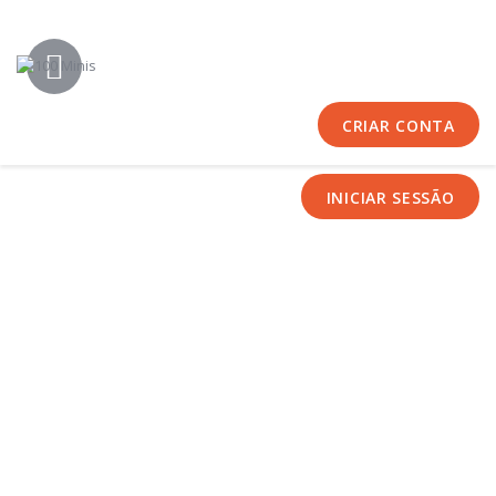
Início
Sobre Nós
Equipas
CRIAR CONTA
Eventos
Notícias
INICIAR SESSÃO
Área Técnica
Tutoriais
Contactos