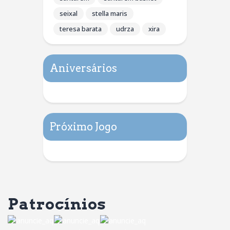
seixal
stella maris
teresa barata
udrza
xira
Aniversários
Próximo Jogo
Patrocínios