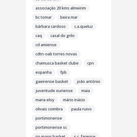
associação 20 kms almeirim
bc tomar
beira mar
bárbara cardoso
c.a.queluz
caq
casal do grilo
cd amiense
cdtn-oab torres novas
chamusca basket clube
cpn
espanha
fpb
gaeirense basket
joão antónio
juventude ouriense
maia
maria eloy
mário inácio
olivais coimbra
paula ruivo
portimonense
portimonense sc
rio maior basket
s.c. farense