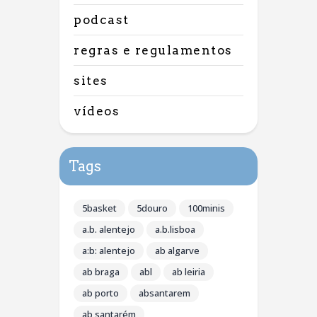
podcast
regras e regulamentos
sites
vídeos
Tags
5basket
5douro
100minis
a.b. alentejo
a.b.lisboa
a:b: alentejo
ab algarve
ab braga
abl
ab leiria
ab porto
absantarem
ab santarém