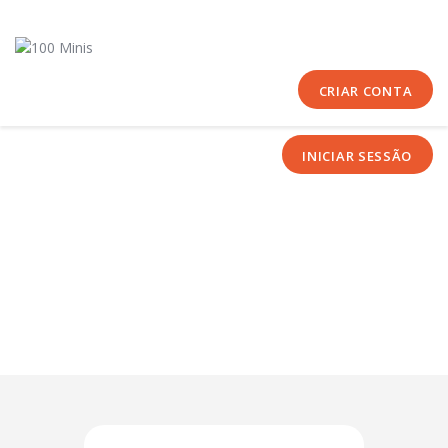
Início
Sobre Nós
Equipas
CRIAR CONTA
Eventos
INICIAR SESSÃO
Notícias
Área Técnica
Tutoriais
Contactos