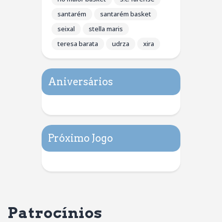
santarém
santarém basket
seixal
stella maris
teresa barata
udrza
xira
Aniversários
Próximo Jogo
Patrocínios