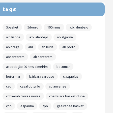
tags
5basket
5douro
100minis
a.b. alentejo
a.b.lisboa
a:b: alentejo
ab algarve
ab braga
abl
ab leiria
ab porto
absantarem
ab santarém
associação 20 kms almeirim
bc tomar
beira mar
bárbara cardoso
c.a.queluz
caq
casal do grilo
cd amiense
cdtn-oab torres novas
chamusca basket clube
cpn
espanha
fpb
gaeirense basket