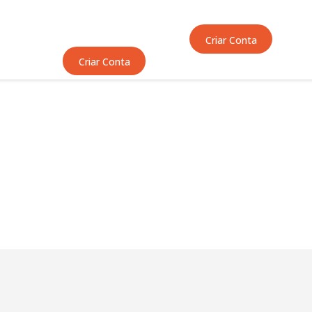
Início
Sobre Nós
Criar Conta
Equipas
Criar Conta
Eventos
Notícias
Área Técnica
Tutoriais
Contactos