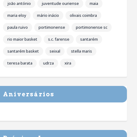
joão antónio
juventude ouriense
maia
maria eloy
mário inácio
olivais coimbra
paula ruivo
portimonense
portimonense sc
rio maior basket
s.c. farense
santarém
santarém basket
seixal
stella maris
teresa barata
udrza
xira
Aniversários