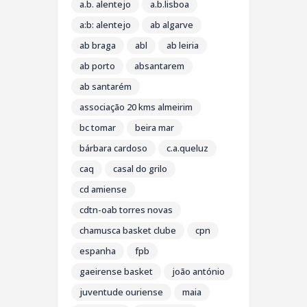
a.b. alentejo
a.b.lisboa
a:b: alentejo
ab algarve
ab braga
abl
ab leiria
ab porto
absantarem
ab santarém
associação 20 kms almeirim
bc tomar
beira mar
bárbara cardoso
c.a.queluz
caq
casal do grilo
cd amiense
cdtn-oab torres novas
chamusca basket clube
cpn
espanha
fpb
gaeirense basket
joão antónio
juventude ouriense
maia