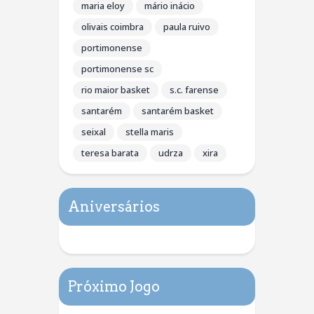
maria eloy
mário inácio
olivais coimbra
paula ruivo
portimonense
portimonense sc
rio maior basket
s.c. farense
santarém
santarém basket
seixal
stella maris
teresa barata
udrza
xira
Aniversários
Próximo Jogo