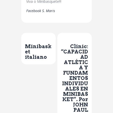
Viva o Minibasquete!!!
Facebook S. Maris
Previous Post
Next Post
Minibask
Clínic:
et
“CAPACID
italiano
AD
ATLÉTIC
A Y
FUNDAM
ENTOS
INDIVIDU
ALES EN
MINIBAS
KET”. Por
JOHN
PAUL