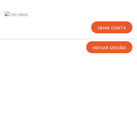
Início
Sobre Nós
Equipas
CRIAR CONTA
Eventos
INICIAR SESSÃO
Notícias
Área Técnica
Tutoriais
Contactos