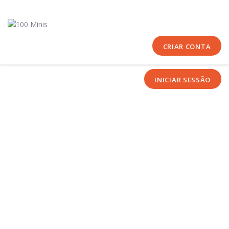
Início
Sobre Nós
Equipas
CRIAR CONTA
Eventos
INICIAR SESSÃO
Notícias
Área Técnica
Tutoriais
Contactos