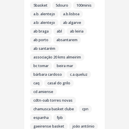
5basket
5douro
100minis
a.b. alentejo
a.b.lisboa
a:b: alentejo
ab algarve
ab braga
abl
ab leiria
ab porto
absantarem
ab santarém
associação 20 kms almeirim
bc tomar
beira mar
bárbara cardoso
c.a.queluz
caq
casal do grilo
cd amiense
cdtn-oab torres novas
chamusca basket clube
cpn
espanha
fpb
gaeirense basket
joão antónio