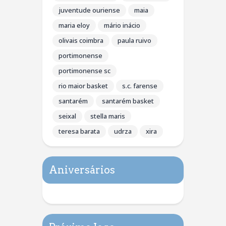
juventude ouriense
maia
maria eloy
mário inácio
olivais coimbra
paula ruivo
portimonense
portimonense sc
rio maior basket
s.c. farense
santarém
santarém basket
seixal
stella maris
teresa barata
udrza
xira
Aniversários