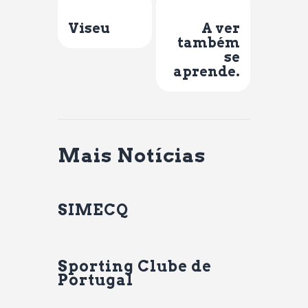
Previous Post
Next Post
Viseu
A ver
também
se
aprende.
Mais Notícias
SIMECQ
Sporting Clube de
Portugal