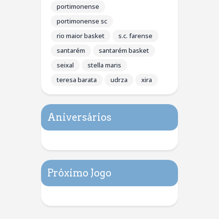
portimonense
portimonense sc
rio maior basket
s.c. farense
santarém
santarém basket
seixal
stella maris
teresa barata
udrza
xira
Aniversários
Próximo Jogo