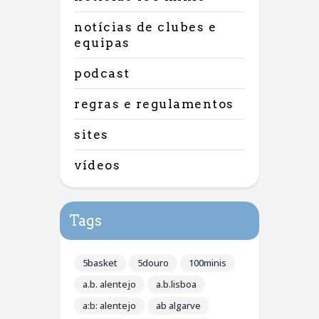
notícias de clubes e
equipas
podcast
regras e regulamentos
sites
vídeos
Tags
5basket
5douro
100minis
a.b. alentejo
a.b.lisboa
a:b: alentejo
ab algarve