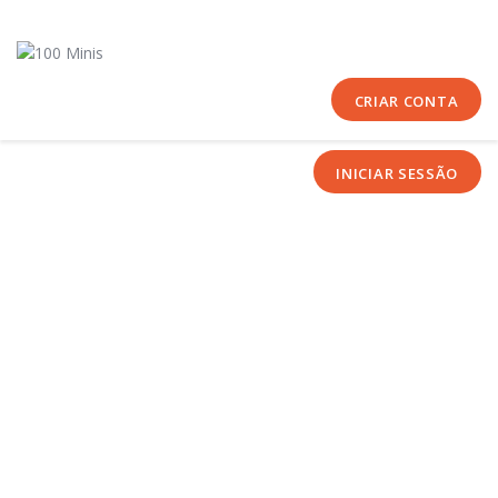
Início
Sobre Nós
Equipas
CRIAR CONTA
Eventos
INICIAR SESSÃO
Notícias
Área Técnica
Tutoriais
Contactos