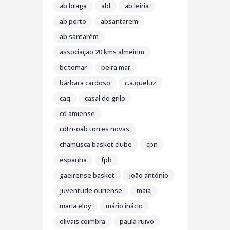
ab braga
abl
ab leiria
ab porto
absantarem
ab santarém
associação 20 kms almeirim
bc tomar
beira mar
bárbara cardoso
c.a.queluz
caq
casal do grilo
cd amiense
cdtn-oab torres novas
chamusca basket clube
cpn
espanha
fpb
gaeirense basket
joão antónio
juventude ouriense
maia
maria eloy
mário inácio
olivais coimbra
paula ruivo