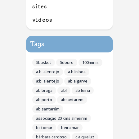
sites
vídeos
Tags
5basket
5douro
100minis
a.b. alentejo
a.b.lisboa
a:b: alentejo
ab algarve
ab braga
abl
ab leiria
ab porto
absantarem
ab santarém
associação 20 kms almeirim
bc tomar
beira mar
bárbara cardoso
c.a.queluz