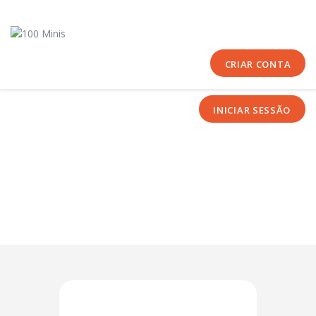
Início
Sobre Nós
Equipas
CRIAR CONTA
Eventos
INICIAR SESSÃO
Notícias
Área Técnica
Tutoriais
Contactos