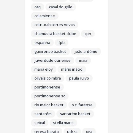
caq
casal do grilo
cd amiense
cdtn-oab torres novas
chamusca basket clube
cpn
espanha
fpb
gaeirense basket
joão antónio
juventude ouriense
maia
maria eloy
mário inácio
olivais coimbra
paula ruivo
portimonense
portimonense sc
rio maior basket
s.c. farense
santarém
santarém basket
seixal
stella maris
teresa barata
udrza
xira