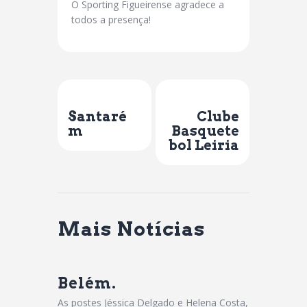
O Sporting Figueirense agradece a
todos a presença!
Previous Post
Next Post
Santaré
Clube
m
Basquete
bol Leiria
Mais Notícias
Belém.
As postes Jéssica Delgado e Helena Costa,