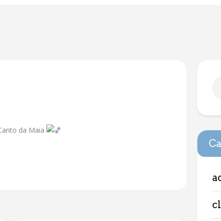
 Canto da Maia
Ca
a
c