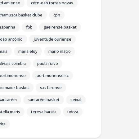
cd amiense
cdtn-oab torres novas
chamusca basket clube
cpn
espanha
fpb
gaeirense basket
joão antónio
juventude ouriense
maia
maria eloy
mário inácio
olivais coimbra
paula ruivo
portimonense
portimonense sc
rio maior basket
s.c. farense
santarém
santarém basket
seixal
stella maris
teresa barata
udrza
xira