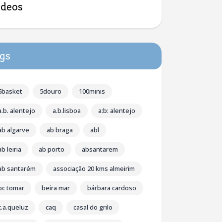
ídeos
gs
5basket
5douro
100minis
a.b. alentejo
a.b.lisboa
a:b: alentejo
ab algarve
ab braga
abl
ab leiria
ab porto
absantarem
ab santarém
associação 20 kms almeirim
bc tomar
beira mar
bárbara cardoso
c.a.queluz
caq
casal do grilo