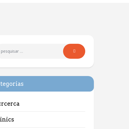
tegorias
crcerca
linics