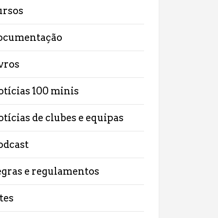
ursos
ocumentação
ivros
otícias 100 minis
otícias de clubes e equipas
odcast
egras e regulamentos
tes