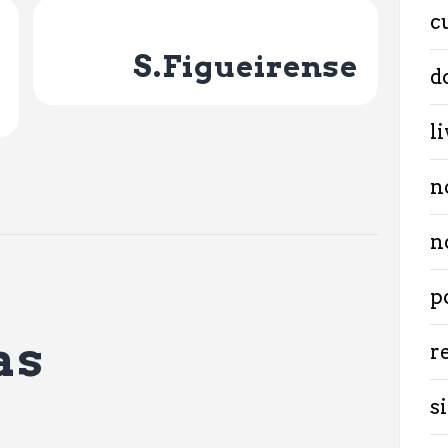
c
Next Post
S.Figueirense
d
l
n
n
p
as
r
si