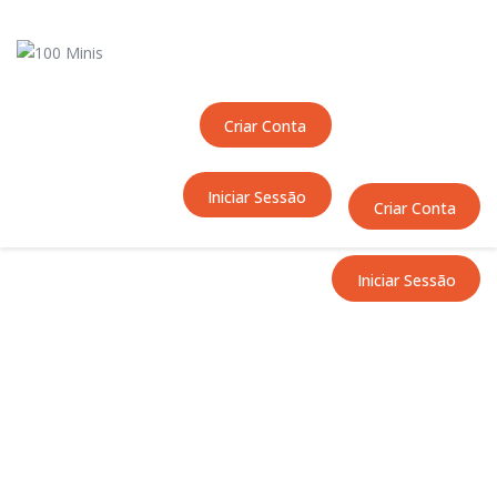
Início
Sobre Nós
Equipas
Criar Conta
Eventos
Notícias
Iniciar Sessão
Área Técnica
Criar Conta
Tutoriais
Contactos
Iniciar Sessão