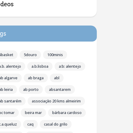
ídeos
gs
5basket
5douro
100minis
a.b. alentejo
a.b.lisboa
a:b: alentejo
ab algarve
ab braga
abl
ab leiria
ab porto
absantarem
ab santarém
associação 20 kms almeirim
bc tomar
beira mar
bárbara cardoso
c.a.queluz
caq
casal do grilo