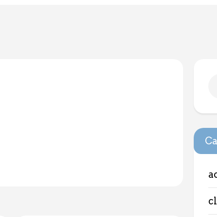
Ca
a
c