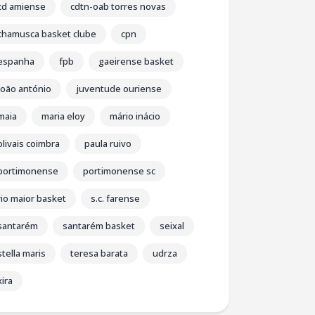
cd amiense
cdtn-oab torres novas
chamusca basket clube
cpn
espanha
fpb
gaeirense basket
joão antónio
juventude ouriense
maia
maria eloy
mário inácio
olivais coimbra
paula ruivo
portimonense
portimonense sc
rio maior basket
s.c. farense
santarém
santarém basket
seixal
stella maris
teresa barata
udrza
xira