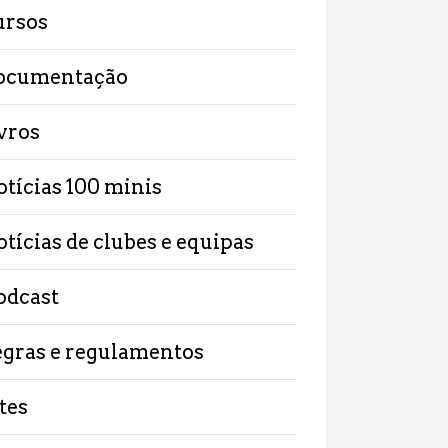
ursos
ocumentação
ivros
otícias 100 minis
otícias de clubes e equipas
odcast
egras e regulamentos
tes