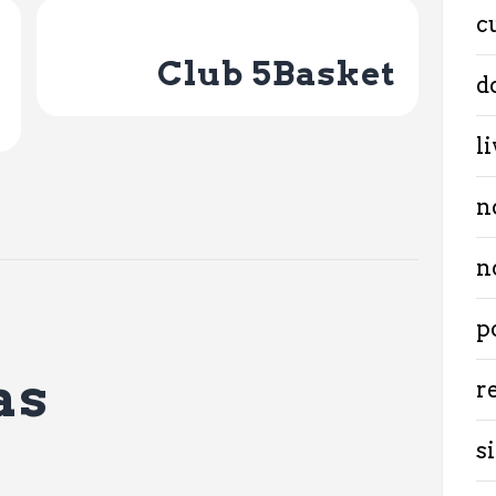
c
Next Post
Club 5Basket
d
l
n
n
p
as
r
si