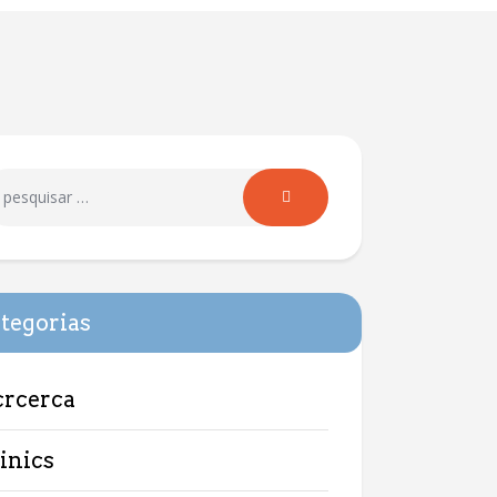
tegorias
crcerca
linics