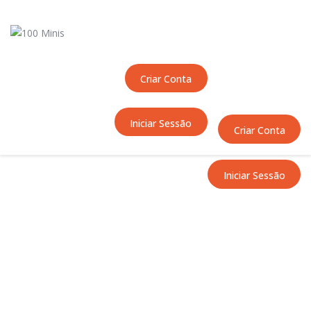
Início
Sobre Nós
Equipas
Criar Conta
Eventos
Notícias
Iniciar Sessão
Área Técnica
Criar Conta
Tutoriais
Contactos
Iniciar Sessão