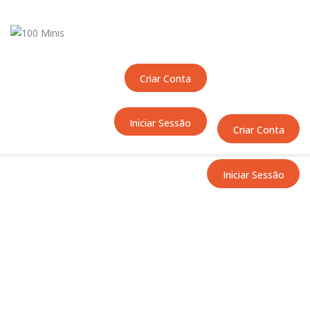
Início
Sobre Nós
Equipas
Criar Conta
Eventos
Notícias
Iniciar Sessão
Área Técnica
Criar Conta
Tutoriais
Contactos
Iniciar Sessão