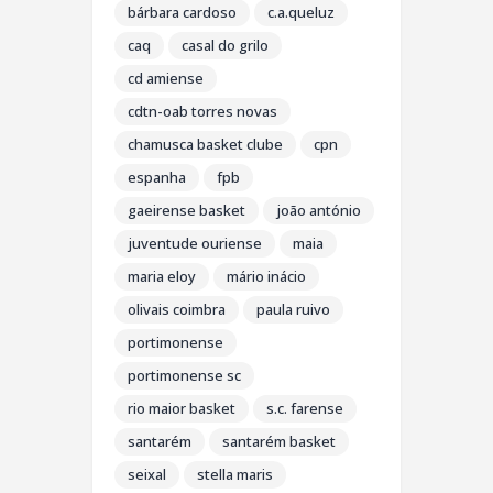
bárbara cardoso
c.a.queluz
caq
casal do grilo
cd amiense
cdtn-oab torres novas
chamusca basket clube
cpn
espanha
fpb
gaeirense basket
joão antónio
juventude ouriense
maia
maria eloy
mário inácio
olivais coimbra
paula ruivo
portimonense
portimonense sc
rio maior basket
s.c. farense
santarém
santarém basket
seixal
stella maris