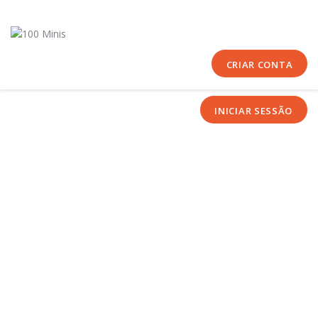
Início
Sobre Nós
Equipas
CRIAR CONTA
Eventos
INICIAR SESSÃO
Notícias
Área Técnica
Tutoriais
Contactos