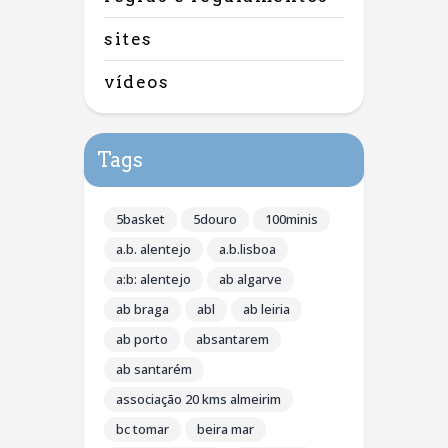
sites
vídeos
Tags
5basket
5douro
100minis
a.b. alentejo
a.b.lisboa
a:b: alentejo
ab algarve
ab braga
abl
ab leiria
ab porto
absantarem
ab santarém
associação 20 kms almeirim
bc tomar
beira mar